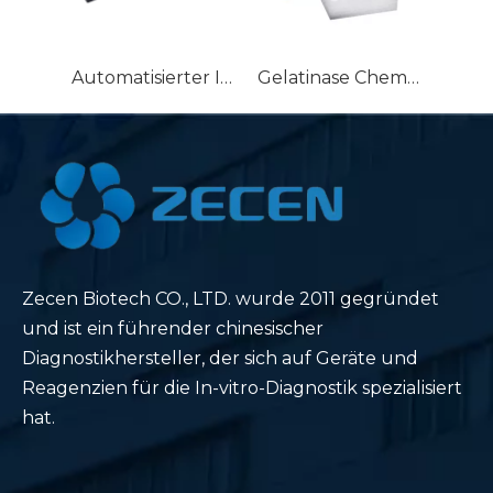
Automatisierter Immunoassay-Analysator für Herzmarker, Homocystein-HCY-Reagenz, CTnI/MYO/CK-MB/NT-Pro-BNP/D-Dimer/BNP/HCY-Kit
Gelatinase Chemilumineszenz Linked NGAL Kit Neutrophilen-Nachweis-Lipocalin-Kit für IVD-Neutrophilen-Gelatinase-assoziiertes Lipocalin-Reagenz
Zecen Biotech CO., LTD. wurde 2011 gegründet
und ist ein führender chinesischer
Diagnostikhersteller, der sich auf Geräte und
Reagenzien für die In-vitro-Diagnostik spezialisiert
hat.