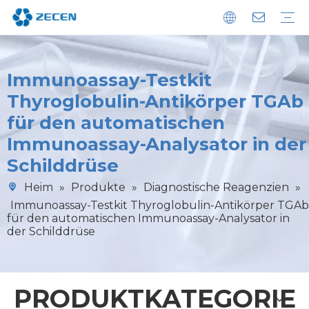
Chemilumineszenz-Immunoassay-Analysator
Immunoassay-POCT-Analysator
Biochemie-Analysator
Diagnostische Reagenzien
Mikroplattenwascher
Nachhaltigkeit
Herunterladen
FAQ
Immunoassay-Testkit
Thyroglobulin-Antikörper TGAb
für den automatischen
Immunoassay-Analysator in der
Schilddrüse
Heim
»
Produkte
»
Diagnostische Reagenzien
»
Immunoassay-Testkit Thyroglobulin-Antikörper TGAb
für den automatischen Immunoassay-Analysator in
der Schilddrüse
PRODUKTKATEGORIE