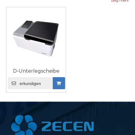
wodurch Verunreinigungen verhindert und
Zeig mehr
Hintergrundgeräusche reduziert
werden.Verfügbare Formate sind Streifenwascher,
Vollplattenwascher und kombinierte Wasch-
Spender-Geräte.Suchen Sie nach einer
Waschmaschine, die eine Vielzahl von
Plattentypen verarbeiten kann, einschließlich
Deep-Well-Platten und 96-Platten.Zu den
Sicherheitsaspekten sollten Aerosolschutz und ein
Not-Aus gehören.Einige Labore erfordern
D-Unterlegscheibe
möglicherweise eine Reinigung für
biomagnetische Trennungs- und
erkundigen
Vakuumfiltrationstests.Für eine Vielzahl von
Waschanwendungen sind austauschbare
Waschverteiler erhältlich.