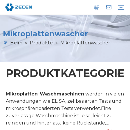
Chemilumineszenz-Immunoassay-Analysator
Immunoassay-POCT-Analysator
Biochemie-Analysator
Diagnostische Reagenzien
Mikroplattenwascher
Nachhaltigkeit
Herunterladen
FAQ
Mikroplattenwascher
Heim
»
Produkte
»
Mikroplattenwascher
PRODUKTKATEGORIE
Mikroplatten-Waschmaschinen
werden in vielen
Anwendungen wie ELISA, zellbasierten Tests und
mikrosphärenbasierten Tests verwendet.Eine
zuverlässige Waschmaschine ist leise, leicht zu
reinigen und hinterlässt keine Rückstände,