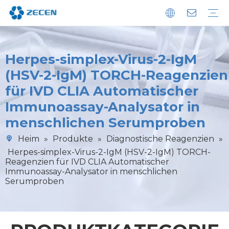
Chemilumineszenz-Immunoassay-Analysator
Immunoassay-POCT-Analysator
Biochemie-Analysator
Diagnostische Reagenzien
Mikroplattenwascher
Nachhaltigkeit
Herunterladen
FAQ
Herpes-simplex-Virus-2-IgM
(HSV-2-IgM) TORCH-Reagenzien
für IVD CLIA Automatischer
Immunoassay-Analysator in
menschlichen Serumproben
Heim
»
Produkte
»
Diagnostische Reagenzien
»
Herpes-simplex-Virus-2-IgM (HSV-2-IgM) TORCH-
Reagenzien für IVD CLIA Automatischer
Immunoassay-Analysator in menschlichen
Serumproben