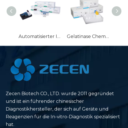
Automatisierter Immunoassay-Analysator für Herzmarker, Homocystein-HCY-Reagenz, CTnI/MYO/CK-MB/NT-Pro-BNP/D-Dimer/BNP/HCY-Kit
Gelatinase Chemilumineszenz Linked NGAL Kit Neutrophilen-Nachweis-Lipocalin-Kit für IVD-Neutrophilen-Gelatinase-assoziiertes Lipocalin-Reagenz
Zecen Biotech CO., LTD. wurde 2011 gegründet
und ist ein führender chinesischer
Diagnostikhersteller, der sich auf Geräte und
Reagenzien für die In-vitro-Diagnostik spezialisiert
hat.